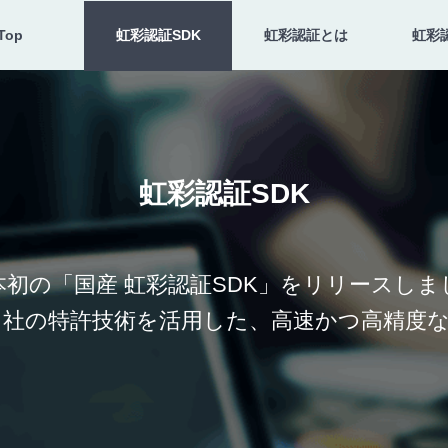
Top
虹彩認証SDK
虹彩認証とは
虹彩認
虹彩認証SDK
本初の「国産 虹彩認証SDK」をリリースしま
社の特許技術を活用した、高速かつ高精度