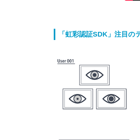
「虹彩認証SDK」注目の